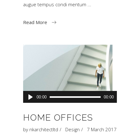
augue tempus condi mentum
Read More
Audio
00:00
00:00
Player
HOME OFFICES
by
nkarchitectltd
Design
7 March 2017